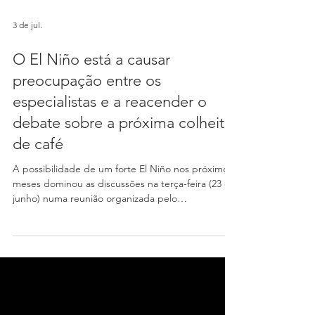
3 de jul.
O El Niño está a causar
preocupação entre os
especialistas e a reacender o
debate sobre a próxima colheita
de café
A possibilidade de um forte El Niño nos próximos
meses dominou as discussões na terça-feira (23 de
junho) numa reunião organizada pelo
Departamento de Café da Sociedade Rural
Brasileira (SRB). Segundo os especialistas, este
fenómeno climático é atualmente o principal fator