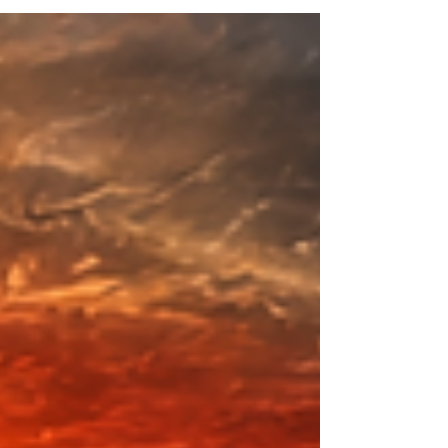
enfrentam alta inflação, desvalorização da moeda
ou controles de capital. Nações como Turquia,
Nigéria e Líbano têm visto o uso generalizado de
stablecoins atreladas ao dólar como uma forma
prática para que pessoas físicas e jurídicas
preservem o valor e realizem transações fora das
frágeis moedas loca